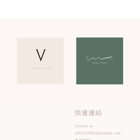
快速連結
Contact us
st84212002@hotmail.com