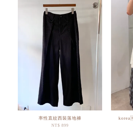
率性直紋西裝落地褲
kor
NT$ 899