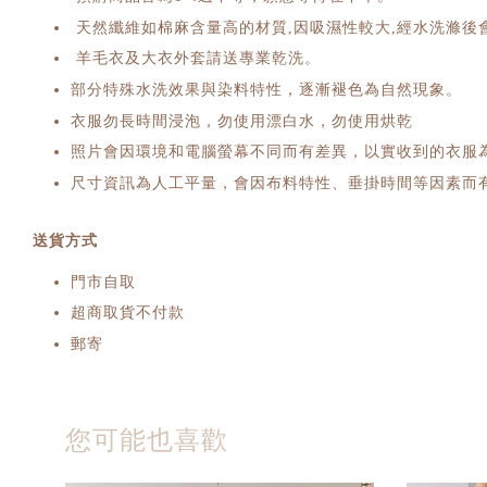
天然纖維如棉麻含量高的材質,因吸濕性較大,經水洗滌後
羊毛衣及大衣外套請送專業乾洗。
部分特殊水洗效果與染料特性，逐漸褪色為自然現象。
衣服勿長時間浸泡，勿使用漂白水，勿使用烘乾
照片會因環境和電腦螢幕不同而有差異，以實收到的衣服
尺寸資訊為人工平量，會因布料特性、垂掛時間等因素而有
送貨方式
門市自取
超商取貨不付款
郵寄
您可能也喜歡