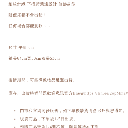
細紋針織 下擺荷葉邊設計 修飾身型
隨便搭都不會出錯！
任何場合都能駕馭～～
尺寸 平量 cm
袖長64cm寬50cm衣長53cm
疫情期間，可能導致物品延遲出貨。
庫存、出貨時程問題歡迎私訊官方line＠
https://lin.ee/2opMma
門市和官網同步販售，如下單後缺貨將會另外與您通知。
現貨商品，下單後1-5日出貨。
預購商品皆為1-4週不等，願意等待在下單。