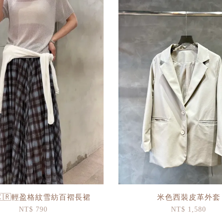
ea🇰🇷輕盈格紋雪紡百褶長裙
米色西裝皮革外套
NT$ 790
NT$ 1,580