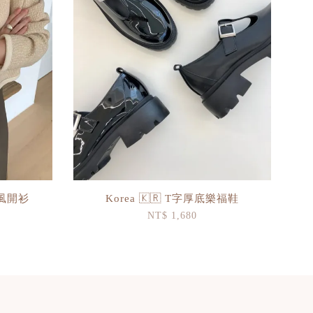
香風開衫
Korea 🇰🇷 T字厚底樂福鞋
NT$ 1,680