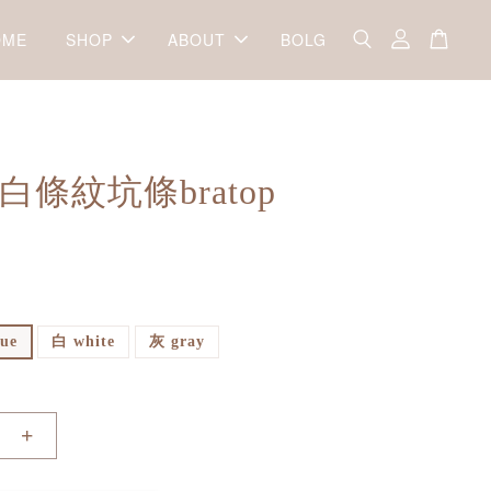
OME
SHOP
ABOUT
BOLG
白條紋坑條bratop
ue
白 white
灰 gray
+