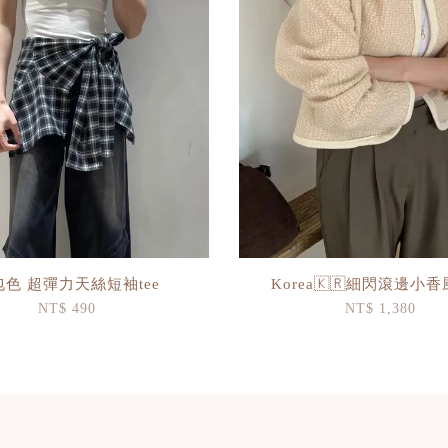
包色 超彈力天絲短袖tee
Korea🇰🇷細閃滾邊小
NT$ 490
NT$ 1,380