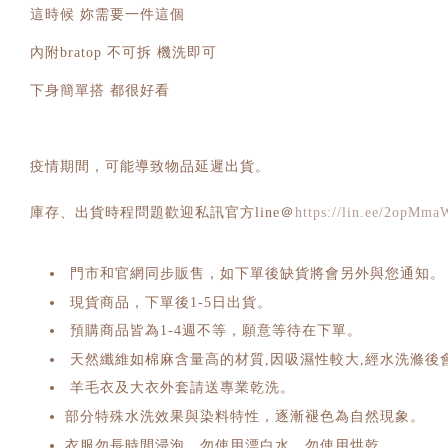
這時候 妳需要一件這個
內附bratop 不可拆 機洗即可
下身簡單搭 都很好看
疫情期間，可能導致物品延遲出貨。
庫存、出貨時程問題歡迎私訊官方line＠
https://lin.ee/2opMma
門市和官網同步販售，如下單後缺貨將會另外與您通知。
現貨商品，下單後1-5日出貨。
預購商品皆為1-4週不等，願意等待在下單。
天然纖維如棉麻含量高的材質,因吸濕性較大,經水洗滌後
羊毛衣及大衣外套請送專業乾洗。
部分特殊水洗效果與染料特性，逐漸褪色為自然現象。
衣服勿長時間浸泡，勿使用漂白水，勿使用烘乾