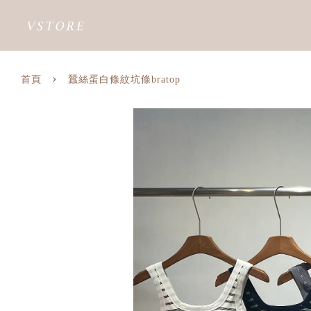
›
首頁
蠶絲蛋白條紋坑條bratop