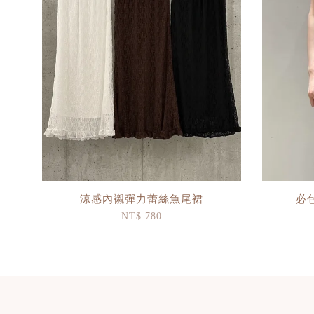
涼感內襯彈力蕾絲魚尾裙
必
NT$ 780