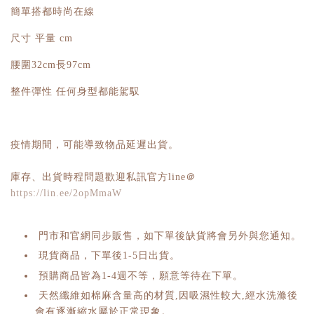
簡單搭都時尚在線
尺寸 平量 cm
腰圍32cm長97cm
整件彈性 任何身型都能駕馭
疫情期間，可能導致物品延遲出貨。
庫存、出貨時程問題歡迎私訊官方line＠
https://lin.ee/2opMmaW
門市和官網同步販售，如下單後缺貨將會另外與您通知。
現貨商品，下單後1-5日出貨。
預購商品皆為1-4週不等，願意等待在下單。
天然纖維如棉麻含量高的材質,因吸濕性較大,經水洗滌後
會有逐漸縮水屬於正常現象。