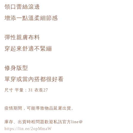
領口蕾絲滾邊
增添一點溫柔細節感
彈性親膚布料
穿起來舒適不緊繃
修身版型
單穿或當內搭都很好看
尺寸 平量：31 衣長27
疫情期間，可能導致物品延遲出貨。
庫存、出貨時程問題歡迎私訊官方line＠
https://lin.ee/2opMmaW