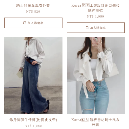
騎士領短版風衣外套
Korea 🇰🇷工裝設計縮口側拉
鍊彈性裙
NT$ 820
NT$ 1,080
加入購物車
加入購物車
修身闊腿牛仔褲(附麂皮皮帶)
Korea🇰🇷 短板雪紡騎士風衣
外套
NT$ 1,080