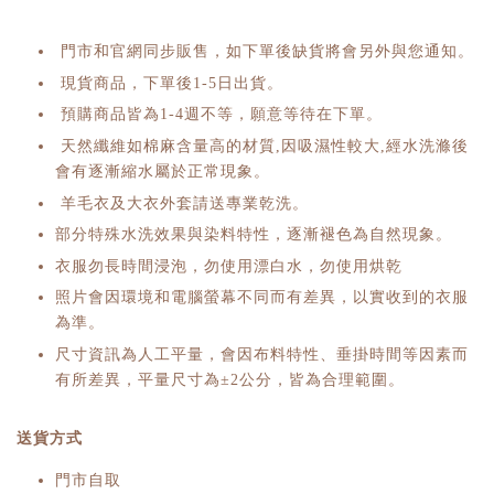
門市和官網同步販售，如下單後缺貨將會另外與您通知。
現貨商品，下單後1-5日出貨。
預購商品皆為1-4週不等，願意等待在下單。
天然纖維如棉麻含量高的材質,因吸濕性較大,經水洗滌後
會有逐漸縮水屬於正常現象。
羊毛衣及大衣外套請送專業乾洗。
部分特殊水洗效果與染料特性，逐漸褪色為自然現象。
衣服勿長時間浸泡，勿使用漂白水，勿使用烘乾
照片會因環境和電腦螢幕不同而有差異，以實收到的衣服
為準。
尺寸資訊為人工平量，會因布料特性、垂掛時間等因素而
有所差異，平量尺寸為±2公分，皆為合理範圍。
送貨方式
門市自取