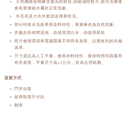
天然纖維如棉麻含量高的材質,因吸濕性較大,經水洗滌後
會有逐漸縮水屬於正常現象。
羊毛衣及大衣外套請送專業乾洗。
部分特殊水洗效果與染料特性，逐漸褪色為自然現象。
衣服勿長時間浸泡，勿使用漂白水，勿使用烘乾
照片會因環境和電腦螢幕不同而有差異，以實收到的衣服
為準。
尺寸資訊為人工平量，會因布料特性、垂掛時間等因素而
有所差異，平量尺寸為±2公分，皆為合理範圍。
送貨方式
門市自取
超商取貨不付款
郵寄