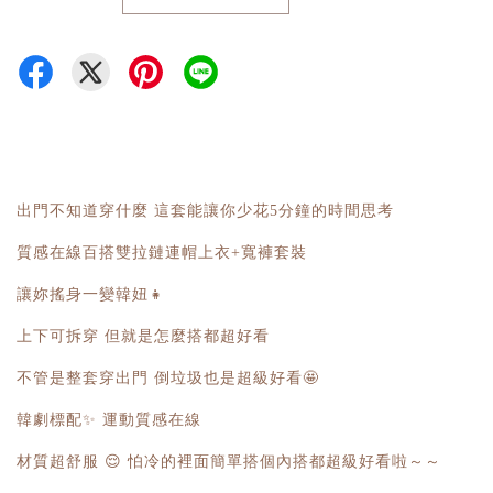
出門不知道穿什麼 這套能讓你少花5分鐘的時間思考
質感在線百搭雙拉鏈連帽上衣+寬褲套裝
讓妳搖身一變韓妞👧
上下可拆穿 但就是怎麼搭都超好看
不管是整套穿出門 倒垃圾也是超級好看🤩
韓劇標配✨ 運動質感在線
材質超舒服 😌 怕冷的裡面簡單搭個內搭都超級好看啦～～