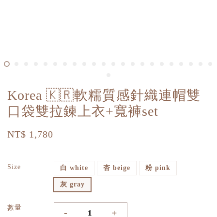
Korea 🇰🇷軟糯質感針織連帽雙
口袋雙拉鍊上衣+寬褲set
NT$ 1,780
Size
白 white
杏 beige
粉 pink
灰 gray
數量
-
+