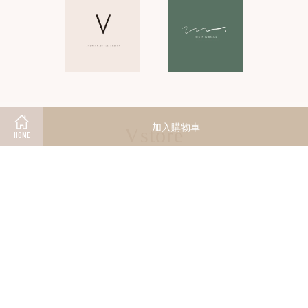
加入購物車
Vstore
HOME
© 2026 Vstore. Powered by
EasyStore
快速連結
Contact us
st84212002@hotmail.com
本店地址