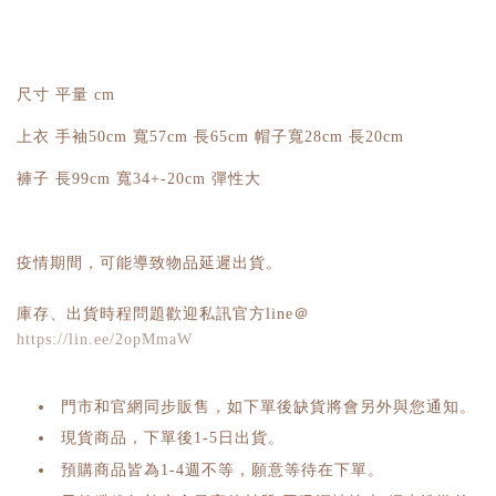
尺寸 平量 cm
上衣 手袖50cm 寬57cm 長65cm 帽子寬28cm 長20cm
褲子 長99cm 寬34+-20cm 彈性大
疫情期間，可能導致物品延遲出貨。
庫存、出貨時程問題歡迎私訊官方line＠
https://lin.ee/2opMmaW
門市和官網同步販售，如下單後缺貨將會另外與您通知。
現貨商品，下單後1-5日出貨。
預購商品皆為1-4週不等，願意等待在下單。