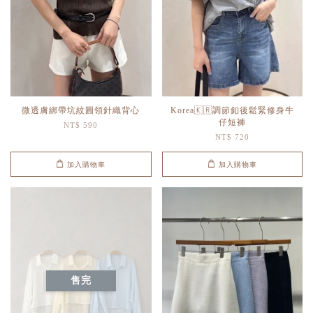
微透膚綁帶坑紋圓領針織背心
Korea🇰🇷調節釦後鬆緊修身牛
仔短褲
NT$ 590
NT$ 720
加入購物車
加入購物車
售完