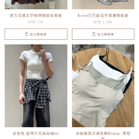
彈力涼感太空棉彈開衩魚尾裙
Korea🇰🇷緹花半透膚開衩裙
NT$ 720
NT$ 1,180
加入購物車
加入購物車
必包色 超彈力天絲短袖tee
冰絲無痕涼感美胸Bratop- 厚墊
款