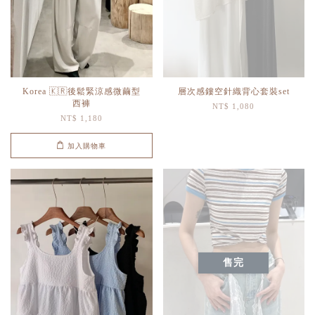
Korea 🇰🇷後鬆緊涼感微繭型
層次感鏤空針織背心套裝set
西褲
NT$ 1,080
NT$ 1,180
加入購物車
售完