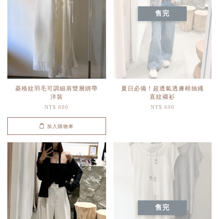
售完
菱格紋羽毛可調細肩雙層綁帶
夏日必備！超透氣透膚棉抽繩
洋裝
直紋襯衫
NT$ 880
NT$ 690
加入購物車
售完