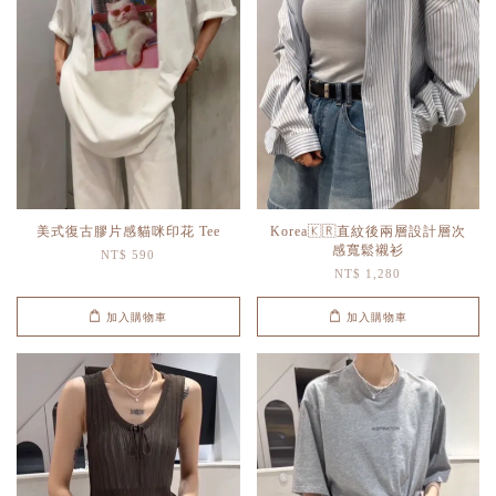
美式復古膠片感貓咪印花 Tee
Korea🇰🇷直紋後兩層設計層次
感寬鬆襯衫
NT$ 590
NT$ 1,280
加入購物車
加入購物車