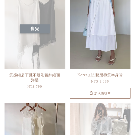
售完
質感細肩下擺不規則蕾絲緞面
Korea🇰🇷雙層棉質半身裙
洋裝
NT$ 1,080
NT$ 790
加入購物車