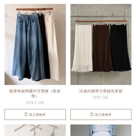
顯瘦車線闊腿牛仔寬褲（附皮
涼感內襯彈力蕾絲魚尾裙
帶）
NT$ 780
NT$ 1,180
加入購物車
加入購物車