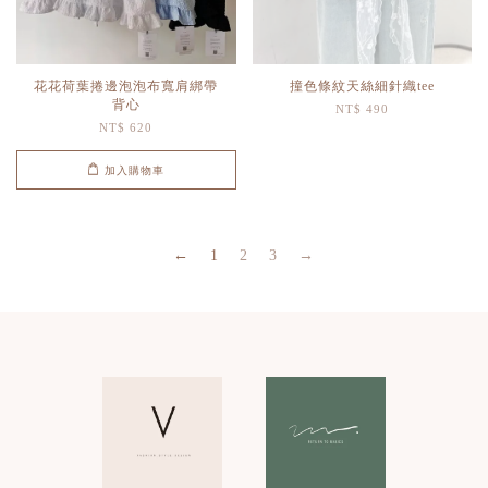
花花荷葉捲邊泡泡布寬肩綁帶
撞色條紋天絲細針織tee
背心
NT$ 490
NT$ 620
加入購物車
←
1
2
3
→