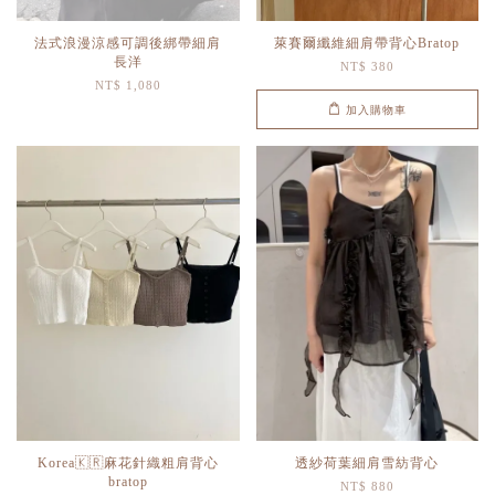
法式浪漫涼感可調後綁帶細肩
萊賽爾纖維細肩帶背心Bratop
長洋
NT$ 380
NT$ 1,080
加入購物車
Korea🇰🇷麻花針織粗肩背心
透紗荷葉細肩雪紡背心
bratop
NT$ 880