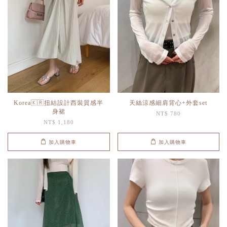
Korea🇰🇷扭結設計西裝質感半
天絲涼感細肩背心+外套set
身裙
NT$ 780
NT$ 1,180
加入購物車
加入購物車