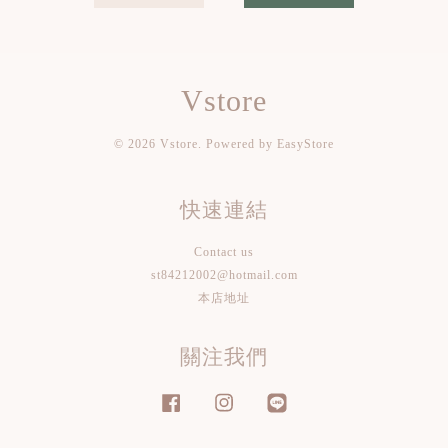
Vstore
© 2026 Vstore. Powered by
EasyStore
快速連結
Contact us
st84212002@hotmail.com
本店地址
關注我們
Facebook
Instagram
Line