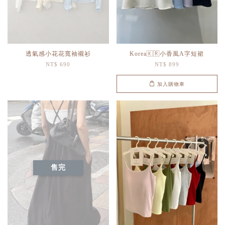
透氣感小花花寬袖襯衫
Korea🇰🇷小香風A字短裙
NT$ 690
NT$ 899
加入購物車
售完