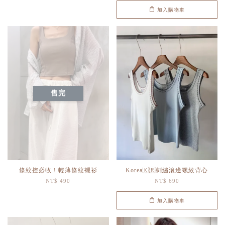
加入購物車
售完
條紋控必收！輕薄條紋襯衫
Korea🇰🇷刺繡滾邊螺紋背心
NT$ 490
NT$ 690
加入購物車