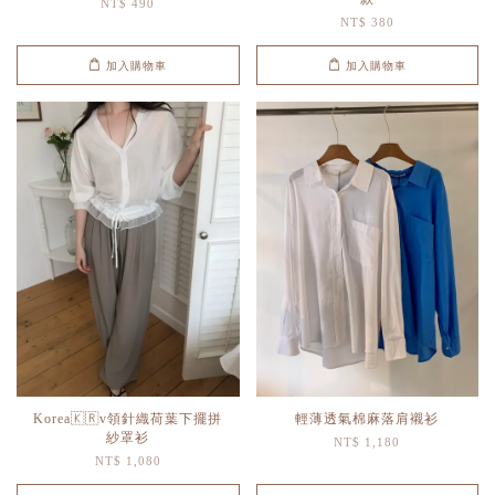
NT$ 490
NT$ 380
加入購物車
加入購物車
Korea🇰🇷v領針織荷葉下擺拼
輕薄透氣棉麻落肩襯衫
紗罩衫
NT$ 1,180
NT$ 1,080