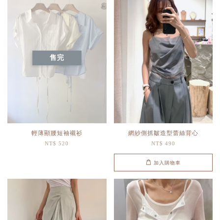
售完
輕薄顯腰短袖襯衫
網紗側抓皺造型蕾絲背心
NT$ 520
NT$ 490
加入購物車