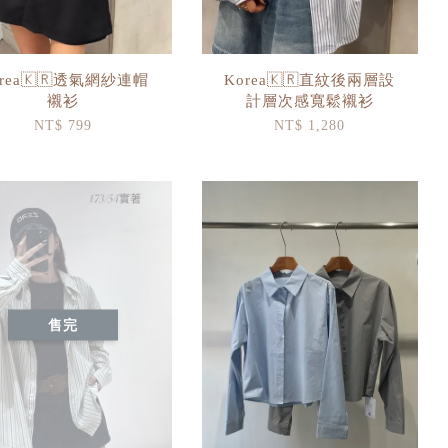
orea🇰🇷透氣網紗連帽
Korea🇰🇷直紋後兩層設
襯衫
計層次感寬鬆襯衫
NT$ 799
NT$ 1,280
售完