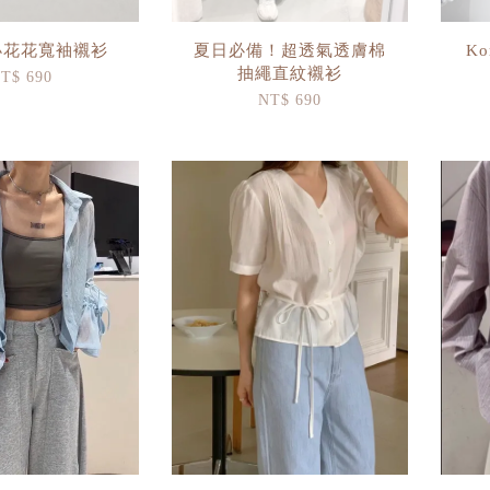
小花花寬袖襯衫
夏日必備！超透氣透膚棉
K
抽繩直紋襯衫
T$ 690
NT$ 690