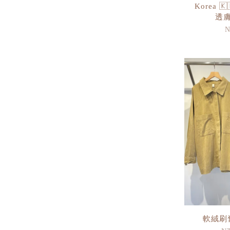
Korea 
透
N
軟絨刷