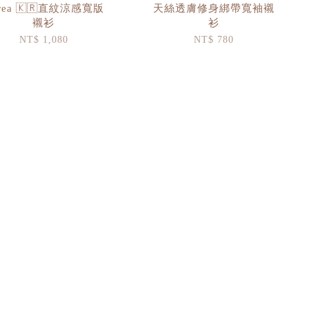
rea 🇰🇷直紋涼感寬版
天絲透膚修身綁帶寬袖襯
襯衫
衫
NT$ 1,080
NT$ 780