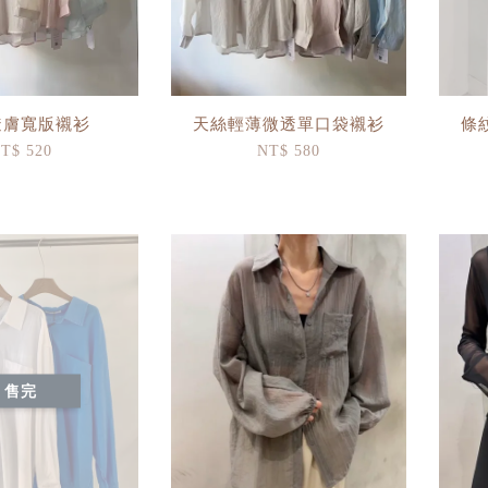
透膚寬版襯衫
天絲輕薄微透單口袋襯衫
條
T$ 520
NT$ 580
售完