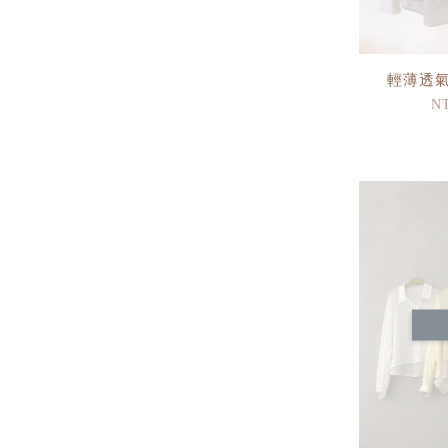
輕薄透
NT