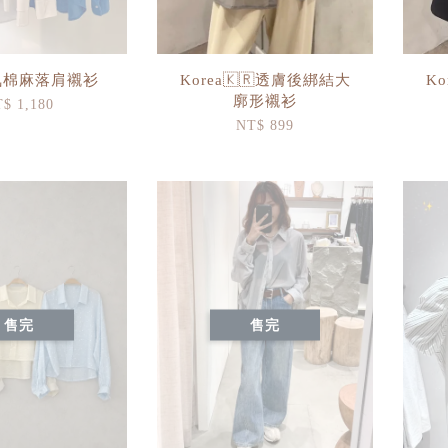
氣棉麻落肩襯衫
Korea🇰🇷透膚後綁結大
K
廓形襯衫
$ 1,180
NT$ 899
售完
售完