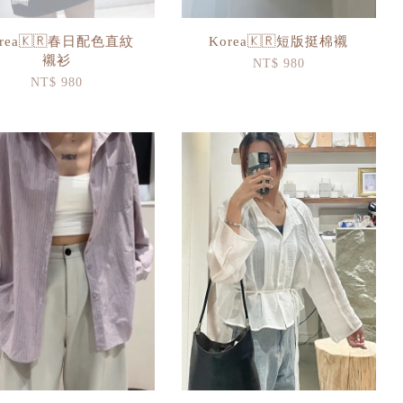
orea🇰🇷春日配色直紋
Korea🇰🇷短版挺棉襯
襯衫
NT$ 980
NT$ 980