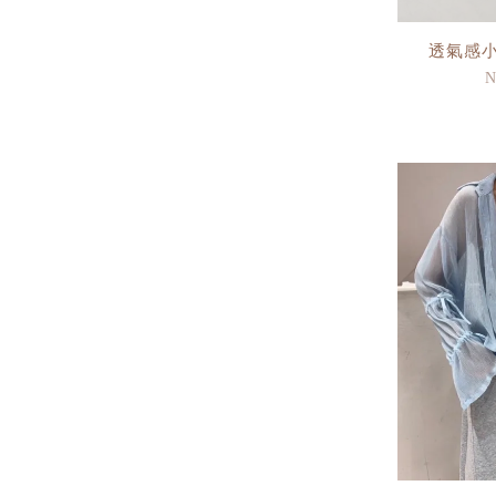
透氣感
N