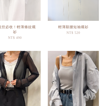
紋控必收！輕薄條紋襯
輕薄顯腰短袖襯衫
衫
NT$ 520
NT$ 490