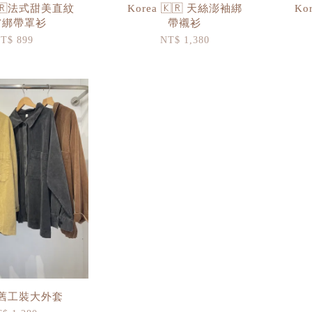
🇰🇷法式甜美直紋
Korea 🇰🇷 天絲澎袖綁
Ko
膚綁帶罩衫
帶襯衫
T$ 899
NT$ 1,380
舊工裝大外套